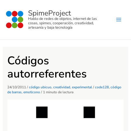
C
Ir
a
SpimeProject
al
t
Hablo de redes de objetos, internet de las
e
contenido
cosas, spimes, cooperación, creatividad,
g
artesanía y baja tecnología
o
r
í
a
s
Códigos
autorreferentes
24/10/2011
/
código ubicuo
,
creatividad
,
experimental
/
code128
,
código
de barras
,
emoticono
/
1 minuto de lectura