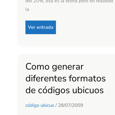
del 20%, esa es la teoría pero en realidad
la
Ver entrada
Como generar
Como
generar
diferentes formatos
diferentes
de códigos ubicuos
formatos
de
código ubicuo
/
28/07/2009
códigos