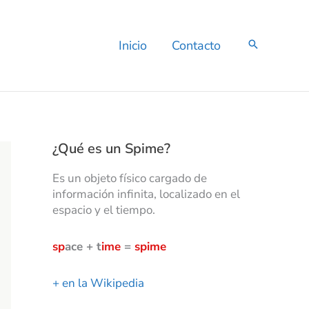
C
a
t
Inicio
Contacto
e
g
o
r
í
a
s
¿Qué es un Spime?
Es un objeto físico cargado de
información infinita, localizado en el
espacio y el tiempo.
sp
ace + t
ime
=
spime
+ en la Wikipedia