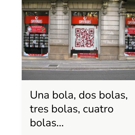
bola,
dos
bolas,
tres
bolas,
cuatro
bolas…
Una bola, dos bolas,
tres bolas, cuatro
bolas…