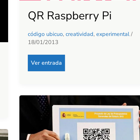
QR Raspberry Pi
código ubicuo
,
creatividad
,
experimental
/
18/01/2013
Ver entrada
¿Un
código
Bidi
es