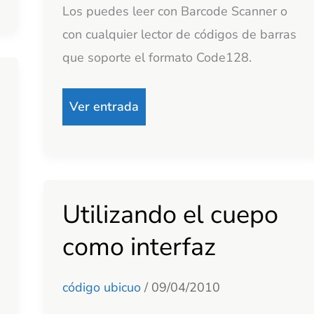
Los puedes leer con Barcode Scanner o
con cualquier lector de códigos de barras
que soporte el formato Code128.
Ver entrada
Utilizando el cuepo
Utilizando
el
como interfaz
cuepo
como
código ubicuo
/
09/04/2010
interfaz