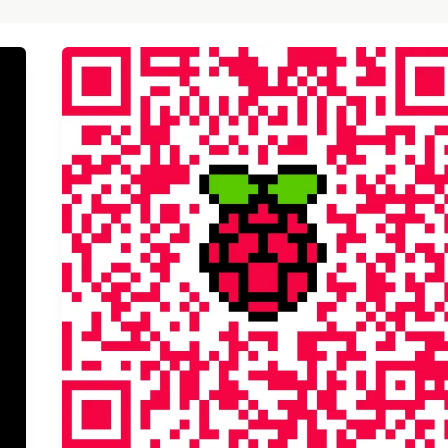
QR
Raspberry
Pi