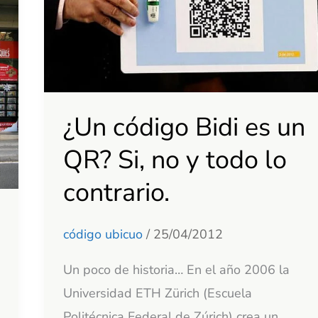
un
QR?
Si,
no
y
¿Un código Bidi es un
todo
lo
QR? Si, no y todo lo
contrario.
contrario.
código ubicuo
/
25/04/2012
Un poco de historia… En el año 2006 la
Universidad ETH Zürich (Escuela
Politécnica Federal de Zúrich) crea un