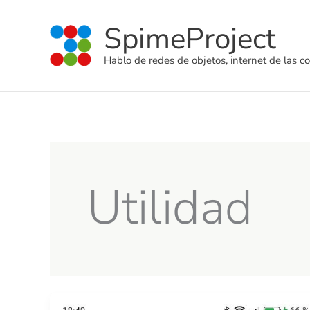
Ir
SpimeProject
al
contenido
Hablo de redes de objetos, internet de las co
Utilidad
Como