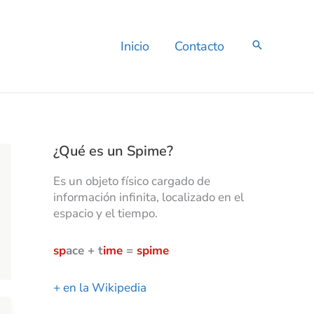
C
a
t
Inicio
Contacto
e
g
o
r
í
a
s
¿Qué es un Spime?
Es un objeto físico cargado de
información infinita, localizado en el
espacio y el tiempo.
sp
ace + t
ime
=
spime
+ en la Wikipedia