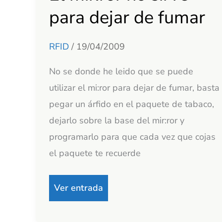
mir:ror
para dejar de fumar
no
sirve
RFID
/
19/04/2009
para
No se donde he leido que se puede
dejar
utilizar el mi:ror para dejar de fumar, basta
de
pegar un árfido en el paquete de tabaco,
fumar
dejarlo sobre la base del mir:ror y
programarlo para que cada vez que cojas
el paquete te recuerde
Ver entrada