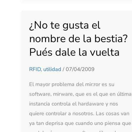
¿No te gusta el
¿No
te
nombre de la bestia?
gusta
Pués dale la vuelta
el
nombre
RFID
,
utilidad
/
07/04/2009
de
la
El mayor problema del mir:ror es su
bestia?
software, mirware, que es el que en última
Pués
instancia controla el hardaware y nos
dale
quiere controlar a nosotros. Las cosas van
la
ya tan deprisa que cuando uno piensa que
vuelta