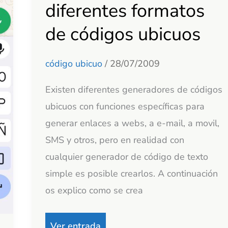
generar
diferentes formatos
diferentes
de códigos ubicuos
formatos
de
código ubicuo
/
28/07/2009
códigos
ubicuos
Existen diferentes generadores de códigos
ubicuos con funciones específicas para
generar enlaces a webs, a e-mail, a movil,
SMS y otros, pero en realidad con
cualquier generador de código de texto
simple es posible crearlos. A continuación
os explico como se crea
Ver entrada