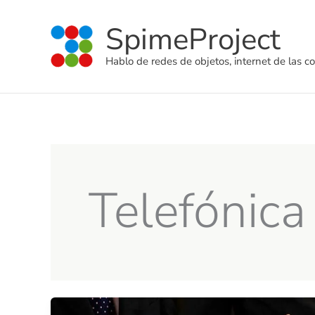
Ir
SpimeProject
al
contenido
Hablo de redes de objetos, internet de las co
Telefónica
¿Un