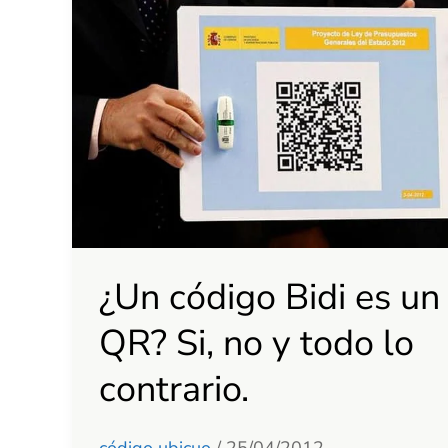
código
Bidi
es
un
QR?
Si,
no
y
¿Un código Bidi es un
todo
lo
QR? Si, no y todo lo
contrario.
contrario.
código ubicuo
/
25/04/2012