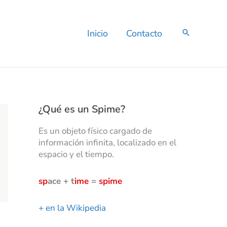
C
a
t
Inicio
Contacto
e
g
o
r
í
a
s
¿Qué es un Spime?
Es un objeto físico cargado de
información infinita, localizado en el
espacio y el tiempo.
sp
ace + t
ime
=
spime
+ en la Wikipedia