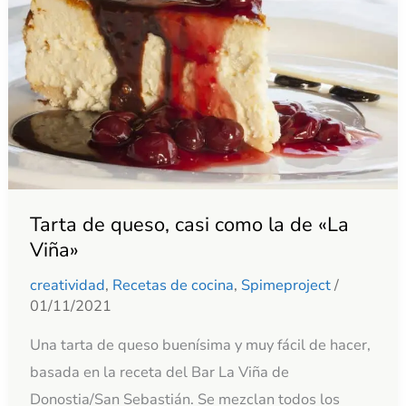
casi
como
la
de
«La
Viña»
Tarta de queso, casi como la de «La
Viña»
creatividad
,
Recetas de cocina
,
Spimeproject
/
01/11/2021
Una tarta de queso buenísima y muy fácil de hacer,
basada en la receta del Bar La Viña de
Donostia/San Sebastián. Se mezclan todos los