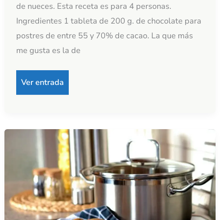
de nueces. Esta receta es para 4 personas.
Ingredientes 1 tableta de 200 g. de chocolate para
postres de entre 55 y 70% de cacao. La que más
me gusta es la de
Ver entrada
Sopa
de
patata
de
Mònica