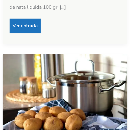
de nata liquida 100 gr. […]
Ver entrada
Sopa
de
patata
de
Mònica