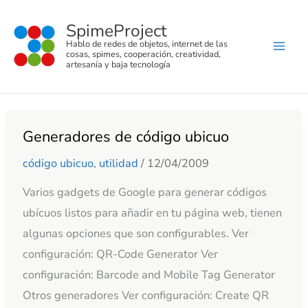
C
Ir
a
SpimeProject
al
t
Hablo de redes de objetos, internet de las
e
contenido
cosas, spimes, cooperación, creatividad,
g
artesanía y baja tecnología
o
r
í
a
s
Generadores de código ubicuo
Generadores
de
código ubicuo
,
utilidad
/
12/04/2009
código
Varios gadgets de Google para generar códigos
ubicuo
ubícuos listos para añadir en tu página web, tienen
algunas opciones que son configurables. Ver
configuración: QR-Code Generator Ver
configuración: Barcode and Mobile Tag Generator
Otros generadores Ver configuración: Create QR