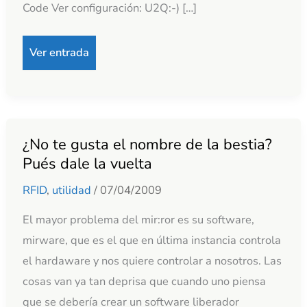
Code Ver configuración: U2Q:-) […]
Ver entrada
¿No te gusta el nombre de la bestia?
¿No
Pués dale la vuelta
te
gusta
RFID
,
utilidad
/
07/04/2009
el
El mayor problema del mir:ror es su software,
nombre
mirware, que es el que en última instancia controla
de
el hardaware y nos quiere controlar a nosotros. Las
la
cosas van ya tan deprisa que cuando uno piensa
bestia?
que se debería crear un software liberador