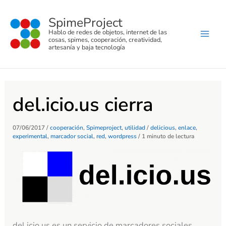
C
Ir
a
SpimeProject
al
t
Hablo de redes de objetos, internet de las
e
contenido
cosas, spimes, cooperación, creatividad,
g
artesanía y baja tecnología
o
r
í
a
s
del.icio.us cierra
07/06/2017
/
cooperación
,
Spimeproject
,
utilidad
/
delicious
,
enlace
,
experimental
,
marcador social
,
red
,
wordpress
/
1 minuto de lectura
del.icio.us es un servicio de marcadores sociales