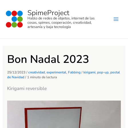
C
Ir
a
SpimeProject
al
t
Hablo de redes de objetos, internet de las
e
contenido
cosas, spimes, cooperación, creatividad,
g
artesanía y baja tecnología
o
r
í
a
s
Bon Nadal 2023
25/12/2023
/
creatividad
,
experimental
,
Fabbing
/
kirigami
,
pop-up
,
postal
de Navidad
/
1 minuto de lectura
Kirigami reversible