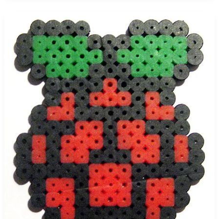
Logo
Raspberry
Pi
hecho
con
Pyssla