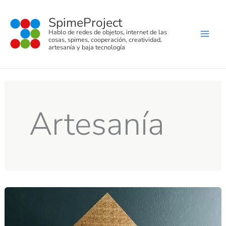
C
Ir
a
SpimeProject
al
t
Hablo de redes de objetos, internet de las
e
contenido
cosas, spimes, cooperación, creatividad,
g
artesanía y baja tecnología
o
r
í
a
s
Artesanía
Patrón
de
corte